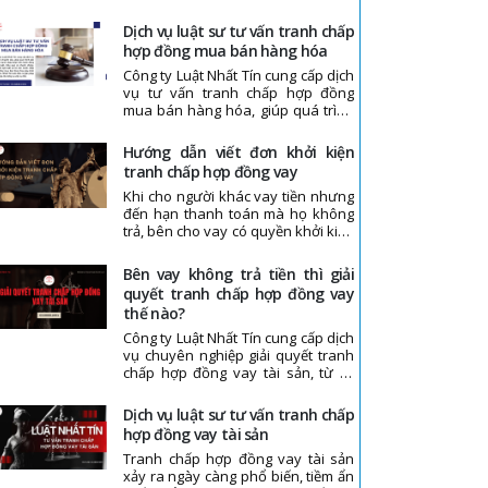
xảy ra ngày càng nhiều. Các tranh
chấp này gây ảnh hưởng đến hoạt
dịch vụ luật sư tư vấn tranh chấp
động kinh doanh của doanh
hợp đồng mua bán hàng hóa
nghiệp và mất nhiều thời gian. Luật
Công ty Luật Nhất Tín cung cấp dịch
Nhất Tín cung cấp đến bạn bài viết
vụ tư vấn tranh chấp hợp đồng
các phương thức giải quyết tranh
mua bán hàng hóa, giúp quá trình
chấp hợp đồng mua bán hàng hóa,
giải quyết tranh chấp được tiến
mời quý bạn theo dõi!
hành đúng pháp luật, hiệu quả và
hướng dẫn viết đơn khởi kiện
đúng trình tự. Với đội ngũ luật sư tư
tranh chấp hợp đồng vay
vấn tranh chấp hợp đồng mua bán
Khi cho người khác vay tiền nhưng
hàng hóa giàu kinh nghiệm, Nhất
đến hạn thanh toán mà họ không
Tín luôn đưa ra giải pháp phù hợp
trả, bên cho vay có quyền khởi kiện
cho từng vụ việc cụ thể.
ra Tòa án để yêu cầu giải quyết và
buộc bên vay trả nợ theo quy định
bên vay không trả tiền thì giải
pháp luật. Trong quá trình hướng
quyết tranh chấp hợp đồng vay
dẫn viết đơn khởi kiện tranh chấp
thế nào?
hợp đồng vay, Công ty Luật Nhất
Tín có thể hỗ trợ bạn chuẩn bị hồ
Công ty Luật Nhất Tín cung cấp dịch
sơ và đảm bảo quyền lợi được bảo
vụ chuyên nghiệp giải quyết tranh
vệ tốt nhất.
chấp hợp đồng vay tài sản, từ tư
vấn, phân tích hợp đồng, soạn thảo
hồ sơ, đến đại diện khách hàng tại
dịch vụ luật sư tư vấn tranh chấp
Tòa án hoặc trọng tài, đảm bảo
hợp đồng vay tài sản
quyền lợi hợp pháp và xử lý tranh
Tranh chấp hợp đồng vay tài sản
chấp đúng trình tự, hiệu quả.
xảy ra ngày càng phổ biến, tiềm ẩn