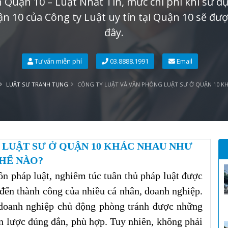
 Quận 10 – Luật Nhất Tín, mức chi phí khi sử d
ận 10 của Công ty Luật uy tín tại Quận 10 sẽ đượ
đây.
Tư vấn miễn phí
03.8888.1991
Email
LUẬT SƯ TRANH TỤNG
CÔNG TY LUẬT VÀ VĂN PHÒNG LUẬT SƯ Ở QUẬN 10 K
 LUẬT SƯ Ở QUẬN 10 KHÁC NHAU NHƯ
HẾ NÀO?
ôn pháp luật, nghiêm túc tuân thủ pháp luật được
 đến thành công của nhiều cá nhân, doanh nghiệp.
 doanh nghiệp chủ động phòng tránh được những
ến lược đúng đắn, phù hợp. Tuy nhiên, không phải