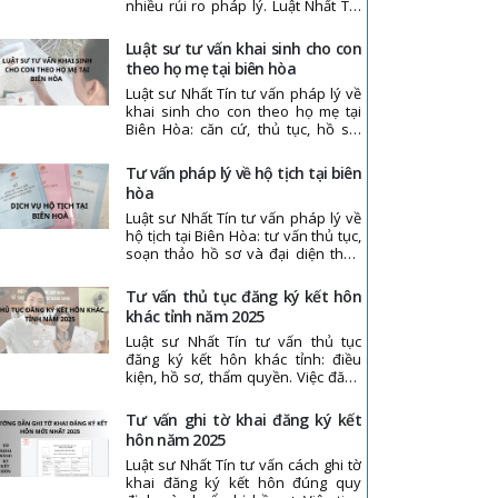
nhiều rủi ro pháp lý. Luật Nhất Tín
cung cấp dịch vụ tư vấn và giải
quyết tranh chấp đúng trình tự,
luật sư tư vấn khai sinh cho con
đúng luật, giúp khách hàng bảo vệ
theo họ mẹ tại biên hòa
quyền và lợi ích hợp pháp.
Luật sư Nhất Tín tư vấn pháp lý về
khai sinh cho con theo họ mẹ tại
Biên Hòa: căn cứ, thủ tục, hồ sơ.
Việc đăng ký khai sinh thuộc thẩm
quyền cơ quan nhà nước có thẩm
tư vấn pháp lý về hộ tịch tại biên
quyền.
hòa
Luật sư Nhất Tín tư vấn pháp lý về
hộ tịch tại Biên Hòa: tư vấn thủ tục,
soạn thảo hồ sơ và đại diện theo
ủy quyền. Việc cấp giấy tờ hộ tịch
thuộc thẩm quyền cơ quan nhà
tư vấn thủ tục đăng ký kết hôn
nước có thẩm quyền.
khác tỉnh năm 2025
Luật sư Nhất Tín tư vấn thủ tục
đăng ký kết hôn khác tỉnh: điều
kiện, hồ sơ, thẩm quyền. Việc đăng
ký do cơ quan nhà nước có thẩm
quyền thực hiện.
tư vấn ghi tờ khai đăng ký kết
hôn năm 2025
Luật sư Nhất Tín tư vấn cách ghi tờ
khai đăng ký kết hôn đúng quy