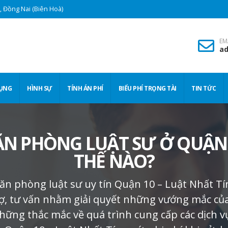
 Đồng Nai (Biên Hoà)
EM
ad
TỤNG
HÌNH SỰ
TÍNH ÁN PHÍ
BIỂU PHÍ TRỌNG TÀI
TIN TỨC
VĂN PHÒNG LUẬT SƯ Ở QUẬN
THẾ NÀO?
Văn phòng luật sư uy tín Quận 10 – Luật Nhất Tí
trợ, tư vấn nhằm giải quyết những vướng mắc củ
hững thắc mắc về quá trình cung cấp các dịch vụ 