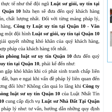
 thực tế như thế đội ngũ
Luật sư giỏi, uy tín tại
i Quận 10
hứa hẹn sẽ đưa đến quý khách hàng
ín, chất lượng nhất. Đối với từng mảng pháp lý,
 hàng,
Công ty Luật uy tín tại Quận 10
-
Văn
ng một đội hình
Luật sư giỏi, uy tín tại Quận 10
giải quyết những khó khăn của quý khách hàng,
hợp pháp của khách hàng tốt nhất.
ăn phòng luật sư uy tín Quận 10
đưa đến quý
 uy tín tại Quận 10
, phải kể đến như:
ạn gặp khó khăn khi có phát sinh tranh chấp liên
i đất, bạn e ngại khi vấn đề pháp lý liên quan đến
tương đối lớn? Không cần quá lo lắng khi
Công ty
òng luật sư uy tín Quận 10
của Luật Nhất Tín
 10
cung cấp dịch vụ
Luật sư Nhà Đất Tại Quận
ề pháp lý như: tư vấn, hướng dẫn những quy định