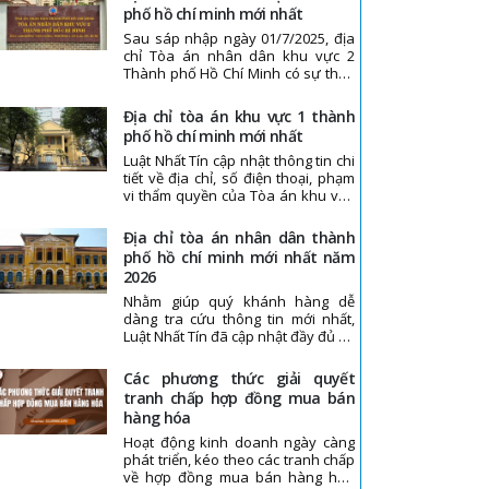
vực 3 Thành phố Hồ Chí Minh mới
phố hồ chí minh mới nhất
nhất, mời quý bạn cùng theo dõi
Sau sáp nhập ngày 01/7/2025, địa
trong bài viết dưới đây.
chỉ Tòa án nhân dân khu vực 2
Thành phố Hồ Chí Minh có sự thay
đổi. Vì vậy, Luật Nhất Tín đã cập
nhật, tổng hợp địa chỉ, số điện thoại
địa chỉ tòa án khu vực 1 thành
và phạm vi thẩm quyền của Tòa án
phố hồ chí minh mới nhất
nhân dân khu vực 2 Thành phố Hồ
Luật Nhất Tín cập nhật thông tin chi
Chí Minh trong bài viết dưới đây.
tiết về địa chỉ, số điện thoại, phạm
Mời quý khách hàng cùng theo dõi!
vi thẩm quyền của Tòa án khu vực
1 Thành phố Hồ Chí Minh trong bài
viết dưới đây. Trong trường hợp
địa chỉ tòa án nhân dân thành
cần hỗ trợ về mặt pháp lý, quý
phố hồ chí minh mới nhất năm
khách hàng vui lòng liên hệ tới số
2026
điện thoại: 03.8888.1991
Nhằm giúp quý khánh hàng dễ
dàng tra cứu thông tin mới nhất,
Luật Nhất Tín đã cập nhật đầy đủ và
chính xác địa chỉ sau sáp nhập, số
điện thoại liên hệ và phạm vi thẩm
các phương thức giải quyết
quyền giải quyết của Tòa án nhân
tranh chấp hợp đồng mua bán
dân Thành phố Hồ Chí Minh, mời
hàng hóa
quý khách hàng cùng theo dõi!
Hoạt động kinh doanh ngày càng
phát triển, kéo theo các tranh chấp
về hợp đồng mua bán hàng hóa