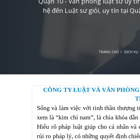
Quận 10 - Văn phòng luật sư uy tín
hệ đến Luật sư giỏi, uy tín tại Qu
TRANG CHỦ
DỊCH VỤ
CÔNG TY LUẬT VÀ VĂN PHÒNG
T
Sống và làm việc với tinh thần thượng t
xem là “kim chỉ nam”, là chìa khóa dẫn
Hiểu rõ pháp luật giúp cho cá nhân và
rủi ro pháp lý, có những quyết định chi