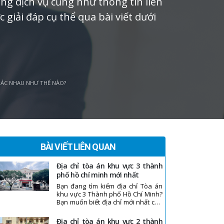
ụng dịch vụ cũng như thông tin liên
c giải đáp cụ thể qua bài viết dưới
HÁC NHAU NHƯ THẾ NÀO?
BÀI VIẾT LIÊN QUAN
địa chỉ tòa án khu vực 3 thành
phố hồ chí minh mới nhất
Bạn đang tìm kiếm địa chỉ Tòa án
khu vực 3 Thành phố Hồ Chí Minh?
Bạn muốn biết địa chỉ mới nhất của
khu vực này? Luật Nhất Tín đã cập
nhật thông tin địa chỉ Tòa án khu
địa chỉ tòa án khu vực 2 thành