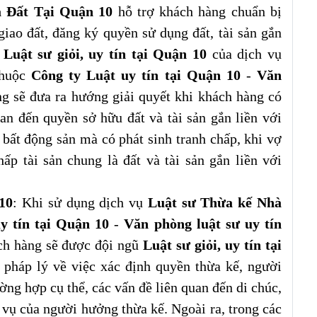
à Đất Tại Quận 10
hỗ trợ khách hàng chuẩn bị
iao đất, đăng ký quyền sử dụng đất, tài sản gắn
ũ
Luật sư giỏi, uy tín tại Quận 10
của dịch vụ
huộc
Công ty Luật uy tín tại Quận 10
-
Văn
g sẽ đưa ra hướng giải quyết khi khách hàng có
an đến quyền sở hữu đất và tài sản gắn liền với
à bất động sản mà có phát sinh tranh chấp, khi vợ
ấp tài sản chung là đất và tài sản gắn liền với
10
: Khi sử dụng dịch vụ
Luật sư Thừa kế Nhà
y tín tại Quận 10
-
Văn phòng luật sư uy tín
ch hàng sẽ được đội ngũ
Luật sư giỏi, uy tín tại
 pháp lý về việc xác định quyền thừa kế, người
ờng hợp cụ thể, các vấn đề liên quan đến di chúc,
 vụ của người hưởng thừa kế. Ngoài ra, trong các