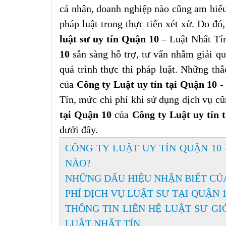
cá nhân, doanh nghiệp nào cũng am hiểu
pháp luật trong thực tiễn xét xử. Do đó
luật sư uy tín Quận 10
– Luật Nhất Tí
10
sẵn sàng hỗ trợ, tư vấn nhằm giải 
quá trình thực thi pháp luật. Những th
của
Công ty Luật uy tín tại Quận 10
Tín, mức chi phí khi sử dụng dịch vụ cũ
tại Quận 10
của
Công ty Luật uy tín 
dưới đây.
CÔNG TY LUẬT UY TÍN QUẬN 10 
NÀO?
NHỮNG DẤU HIỆU NHẬN BIẾT CỦA
PHÍ DỊCH VỤ LUẬT SƯ TẠI QUẬN 
THÔNG TIN LIÊN HỆ LUẬT SƯ GIỎ
LUẬT NHẤT TÍN.