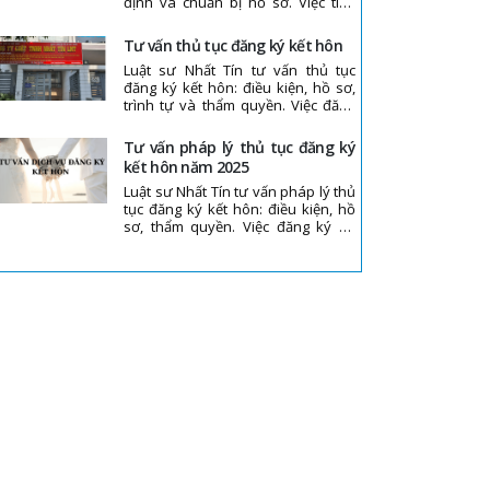
định và chuẩn bị hồ sơ. Việc tiếp
nhận, đăng ký thuộc thẩm quyền cơ
quan nhà nước có thẩm quyền.
tư vấn thủ tục đăng ký kết hôn
Luật sư Nhất Tín tư vấn thủ tục
đăng ký kết hôn: điều kiện, hồ sơ,
trình tự và thẩm quyền. Việc đăng
ký do cơ quan nhà nước có thẩm
quyền thực hiện.
tư vấn pháp lý thủ tục đăng ký
kết hôn năm 2025
Luật sư Nhất Tín tư vấn pháp lý thủ
tục đăng ký kết hôn: điều kiện, hồ
sơ, thẩm quyền. Việc đăng ký và
cấp giấy do cơ quan nhà nước có
thẩm quyền thực hiện.