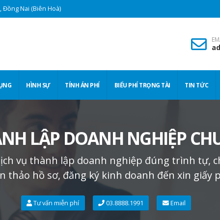
 Đồng Nai (Biên Hoà)
EM
ad
TỤNG
HÌNH SỰ
TÍNH ÁN PHÍ
BIỂU PHÍ TRỌNG TÀI
TIN TỨC
ÀNH LẬP DOANH NGHIỆP CH
ịch vụ thành lập doanh nghiệp đúng trình tự, c
n thảo hồ sơ, đăng ký kinh doanh đến xin giấy p
Tư vấn miễn phí
03.8888.1991
Email