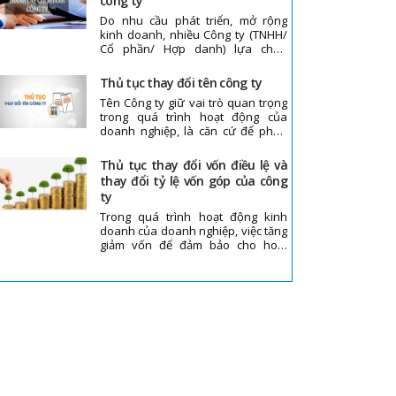
công ty
​​​​​​​Do nhu cầu phát triển, mở rộng
kinh doanh, nhiều Công ty (TNHH/
Cổ phần/ Hợp danh) lựa chọn
thành lập chi nhánh cùng tỉnh hoặc
khác tỉnh với trụ sở chính
thủ tục thay đổi tên công ty
Tên Công ty giữ vai trò quan trọng
trong quá trình hoạt động của
doanh nghiệp, là căn cứ để phân
biệt một công ty cụ thể này với một
công ty khác. Vì nhiều lý do, các
thủ tục thay đổi vốn điều lệ và
công ty vẫn có nhu cầu thay đổi tên
thay đổi tỷ lệ vốn góp của công
ty
Trong quá trình hoạt động kinh
doanh của doanh nghiệp, việc tăng
giảm vốn để đảm bảo cho hoạt
động sản xuất, kinh doanh là điều
thiết yếu, bên cạnh việc thay đổi
vốn có thể sẽ làm thay đổi tỷ lệ vốn
góp của các thành viên/ cổ đông