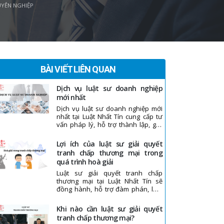
UYÊN NGHIỆP
BÀI VIẾT LIÊN QUAN
dịch vụ luật sư doanh nghiệp
mới nhất
Dịch vụ luật sư doanh nghiệp mới
nhất tại Luật Nhất Tín cung cấp tư
vấn pháp lý, hỗ trợ thành lập, giải
quyết tranh chấp và bảo vệ quyền
lợi doanh nghiệp, giúp doanh
lợi ích của luật sư giải quyết
nghiệp hoạt động an toàn, hiệu
tranh chấp thương mại trong
quả và tuân thủ pháp luật.
quá trình hoà giải
Luật sư giải quyết tranh chấp
thương mại tại Luật Nhất Tín sẽ
đồng hành, hỗ trợ đàm phán, làm
trung gian hòa giải và đảm bảo kết
quả thỏa thuận công bằng, minh
khi nào cần luật sư giải quyết
bạch. Với kinh nghiệm nhiều năm
tranh chấp thương mại?
trong lĩnh vực giải quyết tranh chấp