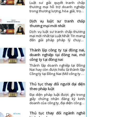
Luật sư giải quyết tranh chấp
thương mại, Luật Nhất Tín cam kết
thương mại hỗ trợ doanh nghiệp
mang đến dịch vụ luật sư tranh
trong thương lượng, hòa giải, trọng
chấp thương mại uy tín, chuyên
tài và tòa án. Khám phá thời điểm
nghiệp và hiệu quả.
nên thuê luật sư để tránh rủi ro
dịch vụ luật sư tranh chấp
pháp lý.
thương mại mới nhất
Dịch vụ luật sư tranh chấp thương
mại mới nhất tại Luật Nhất Tín mang
đến giải pháp pháp lý chuyên
nghiệp, đúng trình tự và hiệu quả,
giúp doanh nghiệp bảo vệ tối đa
thành lập công ty tại đồng nai,
quyền lợi, duy trì uy tín và hạn chế
doanh nghiệp tại đồng nai, mở
rủi ro trong hoạt động kinh doanh.
công ty tại đồng nai
Thành lập doanh nghiệp tại Đồng
Nai hay còn được hiểu là thành lập
Công ty tại Đồng Nai (Mở công ty tại
Đồng Nai) thì cần thủ tục gì? Thời
gian bao lâu và phí dịch vụ như thế
thủ tục thay đổi người đại diện
nào?
theo pháp luật
Đại diện pháp luật được ghi trong
giấy chứng nhận đăng ký kinh
doanh của công ty, đại diện công ty
thực hiện các giao dịch, các hành vi
hành chính vì lợi ích của công ty và
thủ tục thay đổi ngành nghề
đã được trao quyền để tổ chức,