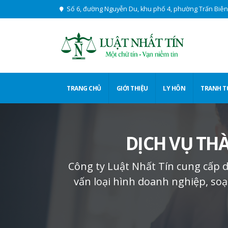
Số 6, đường Nguyễn Du, khu phố 4, phường Trấn Biên,
TRANG CHỦ
GIỚI THIỆU
LY HÔN
TRANH 
DỊCH VỤ TH
Công ty Luật Nhất Tín cung cấp d
vấn loại hình doanh nghiệp, soạ