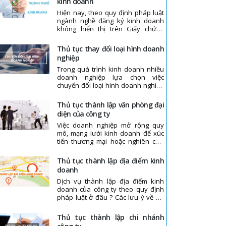
kinh doanh
quản lý, hoạt động của công ty.
Hiện nay, theo quy định pháp luật
Theo như Luật Doanh nghiệp hiện
ngành nghề đăng ký kinh doanh
hành thì thủ tục thay đổi người đại
không hiển thị trên Giấy chứng
diện theo pháp luật của công ty đối
nhận đăng ký doanh nghiệp.
với người Việt Nam và người nước
Nhưng trong quá trình hoạt động
ngoài hiện nay đều giống nhau.
thủ tục thay đổi loại hình doanh
doanh nghiệp vẫn cần xác định rõ
nghiệp
ngành nghề kinh doanh cụ thể
Trong quá trình kinh doanh nhiều
doanh nghiệp lựa chọn việc
chuyển đổi loại hình doanh nghiệp
để tăng hiệu quả kinh doanh,
chuyên nghiệp hóa quản trị, đồng
thủ tục thành lập văn phòng đại
thời giải quyết những khó khăn
diện của công ty
pháp lý mà doanh nghiệp đang
Việc doanh nghiệp mở rộng quy
gặp phải.
mô, mạng lưới kinh doanh để xúc
tiến thương mại hoặc nghiên cứu
thị trường hiện nay rất nhiều. Vậy
nên, việc thành lập Văn phòng đại
thủ tục thành lập địa điểm kinh
diện có thể là một trong những
doanh
phương án doanh nghiệp nên tính
Dịch vụ thành lập địa điểm kinh
tới
doanh của công ty theo quy định
pháp luật ở đâu ? Các lưu ý về hồ
sơ, thủ tục thành lập địa điểm kinh
doanh mà chúng ta cần chú ý.
thủ tục thành lập chi nhánh